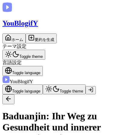
You
BlogifY
ホーム
要約を生成
テーマ設定
Toggle theme
言語設定
Toggle language
You
BlogifY
Toggle language
Toggle theme
Baduanjin: Ihr Weg zu
Gesundheit und innerer