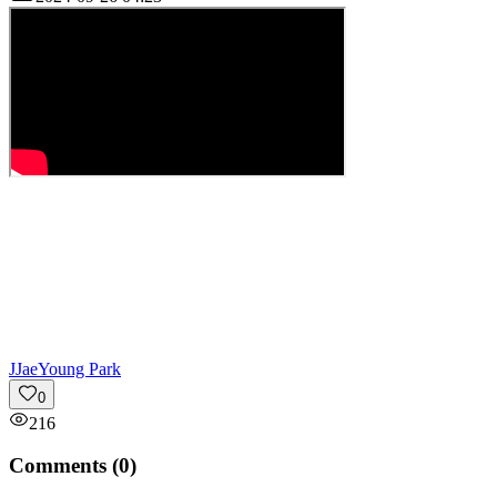
J
JaeYoung Park
0
216
Comments (
0
)