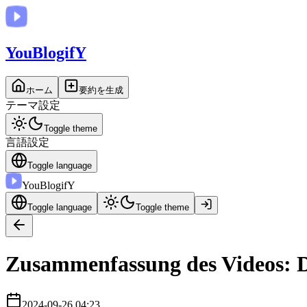
You
BlogifY
ホーム
要約を生成
テーマ設定
Toggle theme
言語設定
Toggle language
You
BlogifY
Toggle language
Toggle theme
Zusammenfassung des Videos: Di
2024-09-26 04:23