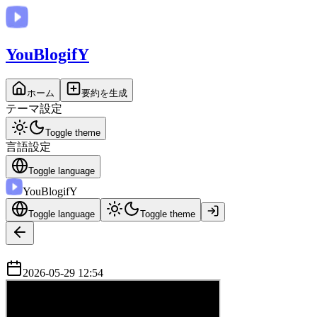
You
BlogifY
ホーム
要約を生成
テーマ設定
Toggle theme
言語設定
Toggle language
You
BlogifY
Toggle language
Toggle theme
2026-05-29 12:54