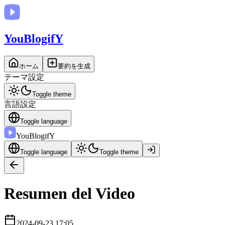
You
BlogifY
ホーム
要約を生成
テーマ設定
Toggle theme
言語設定
Toggle language
You
BlogifY
Toggle language
Toggle theme
Resumen del Video
2024-09-23 17:05