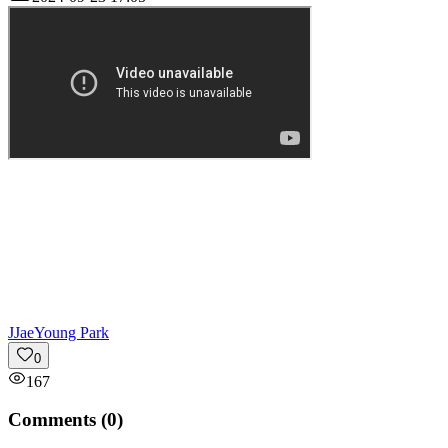
J
JaeYoung Park
0
167
Comments (
0
)