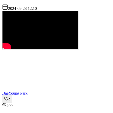
2024-09-23 12:10
J
JaeYoung Park
0
209