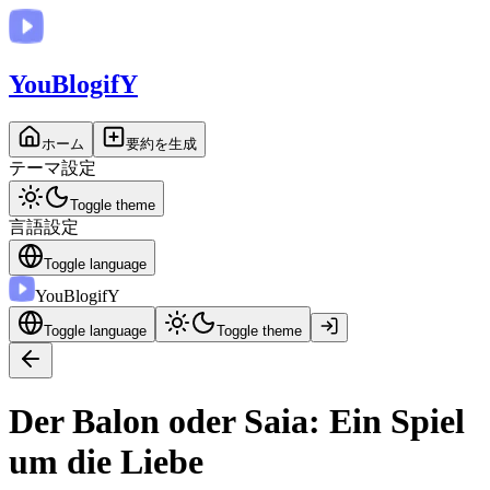
You
BlogifY
ホーム
要約を生成
テーマ設定
Toggle theme
言語設定
Toggle language
You
BlogifY
Toggle language
Toggle theme
Der Balon oder Saia: Ein Spiel
um die Liebe