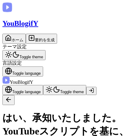
You
BlogifY
ホーム
要約を生成
テーマ設定
Toggle theme
言語設定
Toggle language
You
BlogifY
Toggle language
Toggle theme
はい、承知いたしました。
YouTubeスクリプトを基に、