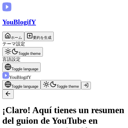
You
BlogifY
ホーム
要約を生成
テーマ設定
Toggle theme
言語設定
Toggle language
You
BlogifY
Toggle language
Toggle theme
¡Claro! Aquí tienes un resumen
del guion de YouTube en