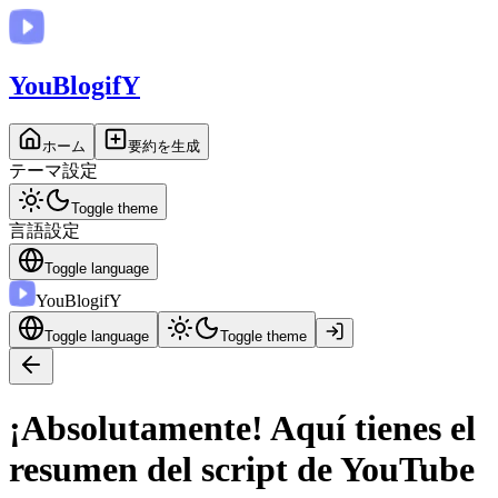
You
BlogifY
ホーム
要約を生成
テーマ設定
Toggle theme
言語設定
Toggle language
You
BlogifY
Toggle language
Toggle theme
¡Absolutamente! Aquí tienes el
resumen del script de YouTube