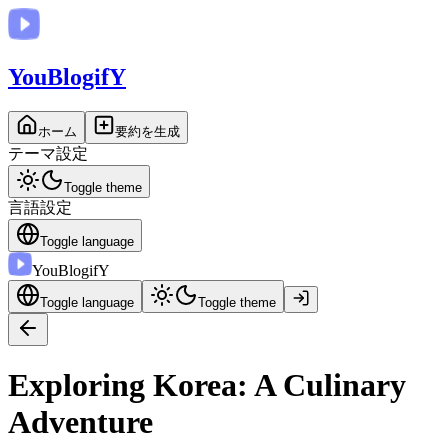
You
BlogifY
ホーム
要約を生成
テーマ設定
Toggle theme
言語設定
Toggle language
You
BlogifY
Toggle language
Toggle theme
Exploring Korea: A Culinary
Adventure