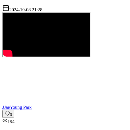
2024-10-08 21:28
J
JaeYoung Park
0
194