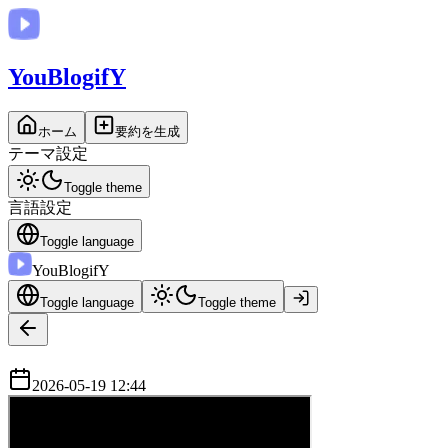
You
BlogifY
ホーム
要約を生成
テーマ設定
Toggle theme
言語設定
Toggle language
You
BlogifY
Toggle language
Toggle theme
2026-05-19 12:44