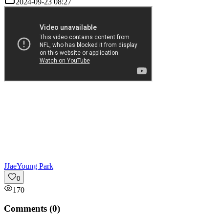
2024-09-23 08:27
J
JaeYoung Park
0
170
Comments (
0
)