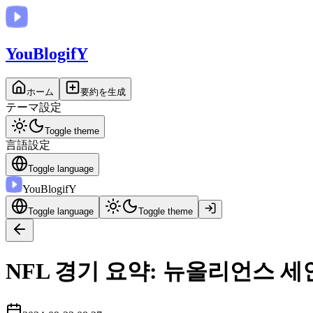
You
BlogifY
ホーム
要約を生成
テーマ設定
Toggle theme
言語設定
Toggle language
You
BlogifY
Toggle language
Toggle theme
NFL 경기 요약: 뉴올리언스 세