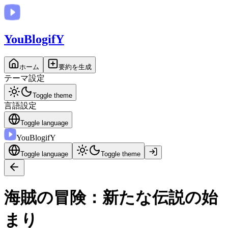
You
BlogifY
ホーム
要約を生成
テーマ設定
Toggle theme
言語設定
Toggle language
You
BlogifY
Toggle language
Toggle theme
海賊の冒険：新たな伝説の始
まり