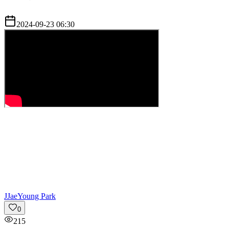
2024-09-23 06:30
J
JaeYoung Park
0
215