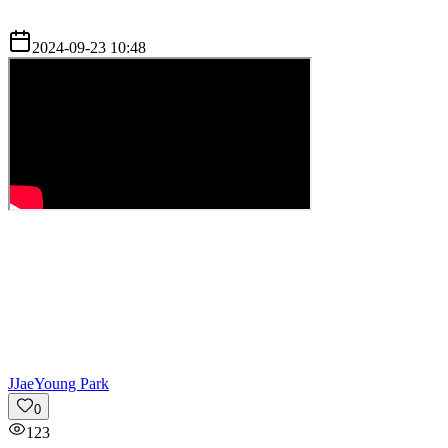
2024-09-23 10:48
J
JaeYoung Park
0
123