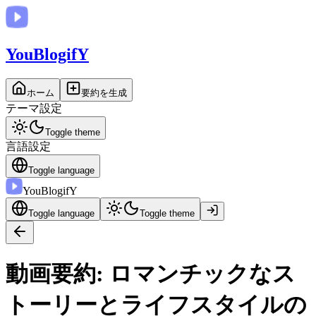
You
BlogifY
ホーム
要約を生成
テーマ設定
Toggle theme
言語設定
Toggle language
You
BlogifY
Toggle language
Toggle theme
動画要約: ロマンチックなス
トーリーとライフスタイルの