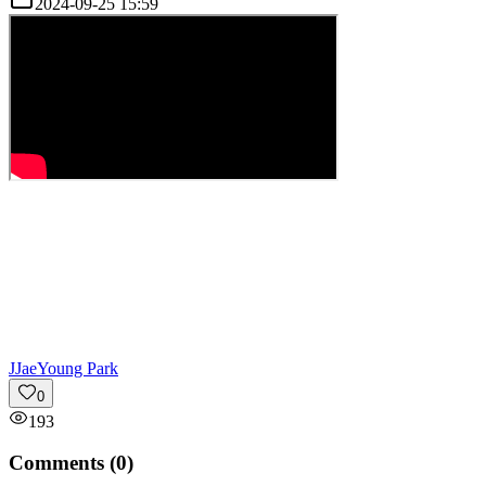
2024-09-25 15:59
J
JaeYoung Park
0
193
Comments (
0
)