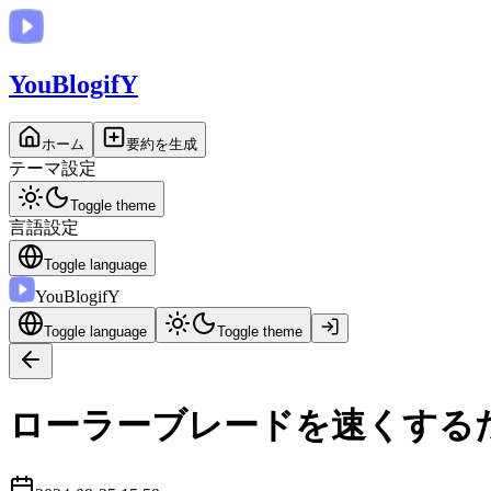
You
BlogifY
ホーム
要約を生成
テーマ設定
Toggle theme
言語設定
Toggle language
You
BlogifY
Toggle language
Toggle theme
ローラーブレードを速くする