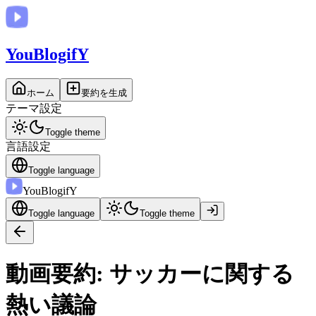
You
BlogifY
ホーム
要約を生成
テーマ設定
Toggle theme
言語設定
Toggle language
You
BlogifY
Toggle language
Toggle theme
動画要約: サッカーに関する
熱い議論