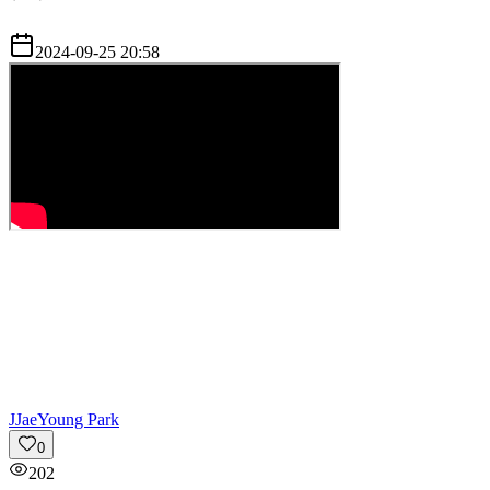
2024-09-25 20:58
J
JaeYoung Park
0
202