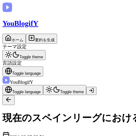
You
BlogifY
ホーム
要約を生成
テーマ設定
Toggle theme
言語設定
Toggle language
You
BlogifY
Toggle language
Toggle theme
現在のスペインリーグにおけ