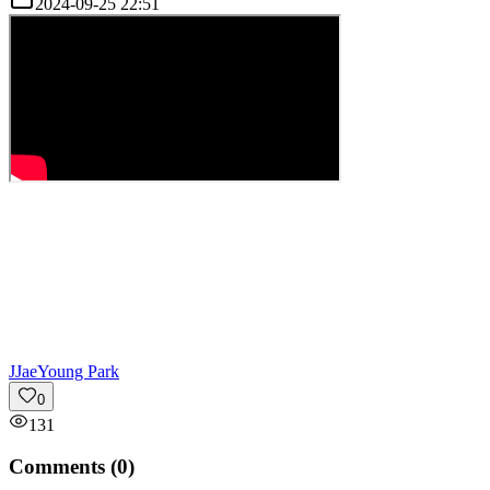
2024-09-25 22:51
J
JaeYoung Park
0
131
Comments (
0
)