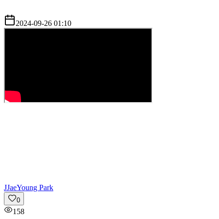
2024-09-26 01:10
J
JaeYoung Park
0
158