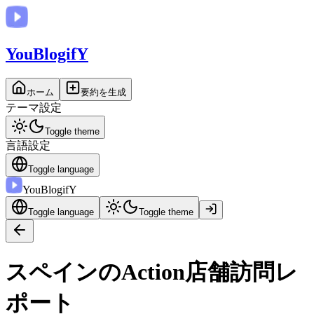
You
BlogifY
ホーム
要約を生成
テーマ設定
Toggle theme
言語設定
Toggle language
You
BlogifY
Toggle language
Toggle theme
スペインのAction店舗訪問レ
ポート