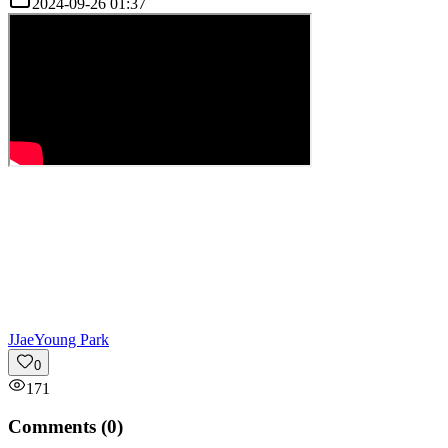
2024-09-26 01:37
J
JaeYoung Park
0
171
Comments (
0
)