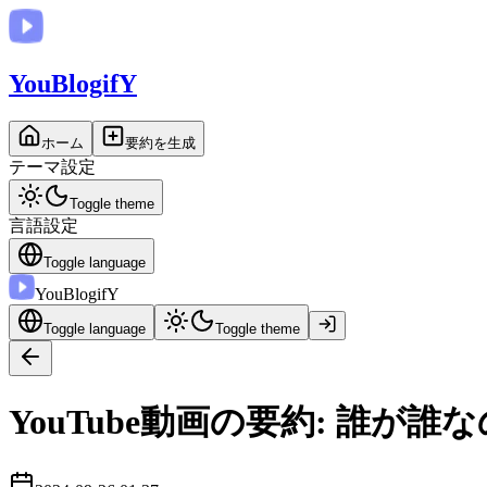
You
BlogifY
ホーム
要約を生成
テーマ設定
Toggle theme
言語設定
Toggle language
You
BlogifY
Toggle language
Toggle theme
YouTube動画の要約: 誰が