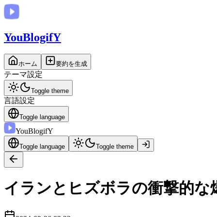
You
BlogifY
ホーム
要約を生成
テーマ設定
Toggle theme
言語設定
Toggle language
You
BlogifY
Toggle language
Toggle theme
イランとヒズボラの衝撃的な