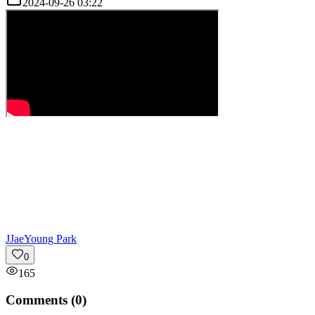
2024-09-26 03:22
J
JaeYoung Park
0
165
Comments (
0
)