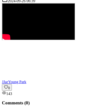
2024-09-26 06:39
J
JaeYoung Park
0
143
Comments (
0
)