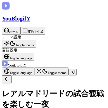
You
BlogifY
ホーム
要約を生成
テーマ設定
Toggle theme
言語設定
Toggle language
You
BlogifY
Toggle language
Toggle theme
レアルマドリードの試合観戦
を楽しむ一夜