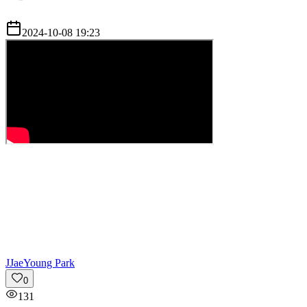
2024-10-08 19:23
J
JaeYoung Park
0
131