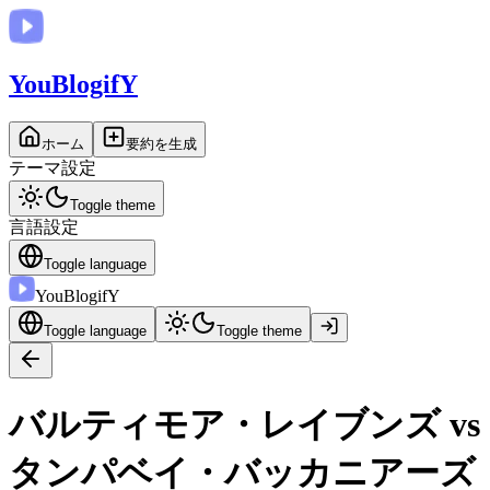
You
BlogifY
ホーム
要約を生成
テーマ設定
Toggle theme
言語設定
Toggle language
You
BlogifY
Toggle language
Toggle theme
バルティモア・レイブンズ vs
タンパベイ・バッカニアーズ