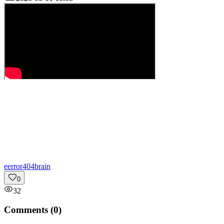
e
error404brain
0
32
Comments (
0
)