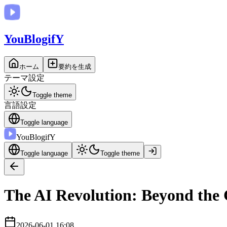
You
BlogifY
ホーム
要約を生成
テーマ設定
Toggle theme
言語設定
Toggle language
You
BlogifY
Toggle language
Toggle theme
The AI Revolution: Beyond the
2026-06-01 16:08