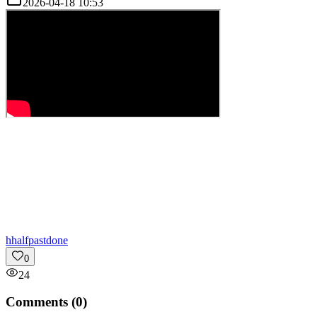
2026-04-18 10:53
h
halfpastdone
0
24
Comments (
0
)