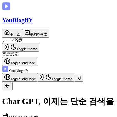
You
BlogifY
ホーム
要約を生成
テーマ設定
Toggle theme
言語設定
Toggle language
You
BlogifY
Toggle language
Toggle theme
Chat GPT, 이제는 단순 검색