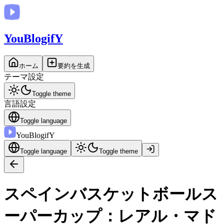
You
BlogifY
ホーム
要約を生成
テーマ設定
Toggle theme
言語設定
Toggle language
You
BlogifY
Toggle language
Toggle theme
スペインバスケットボールス
ーパーカップ：レアル・マド