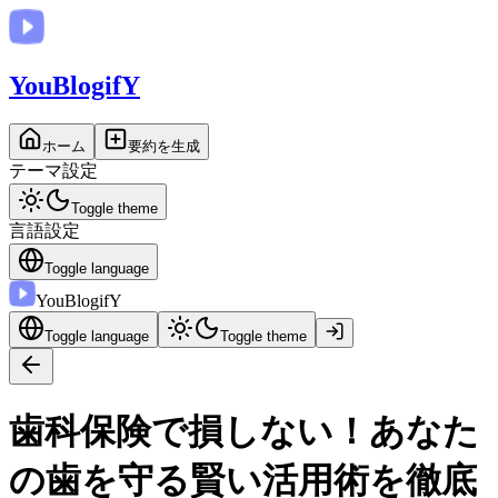
You
BlogifY
ホーム
要約を生成
テーマ設定
Toggle theme
言語設定
Toggle language
You
BlogifY
Toggle language
Toggle theme
歯科保険で損しない！あなた
の歯を守る賢い活用術を徹底