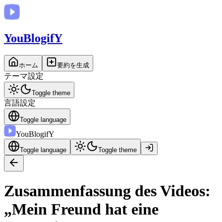
You
BlogifY
ホーム
要約を生成
テーマ設定
Toggle theme
言語設定
Toggle language
You
BlogifY
Toggle language
Toggle theme
Zusammenfassung des Videos:
„Mein Freund hat eine