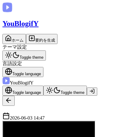
You
BlogifY
ホーム
要約を生成
テーマ設定
Toggle theme
言語設定
Toggle language
You
BlogifY
Toggle language
Toggle theme
2026-06-03 14:47