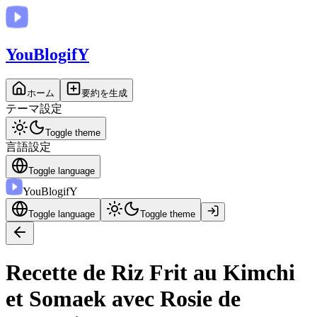
You
BlogifY
ホーム
要約を生成
テーマ設定
Toggle theme
言語設定
Toggle language
You
BlogifY
Toggle language
Toggle theme
Recette de Riz Frit au Kimchi
et Somaek avec Rosie de