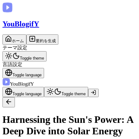
You
BlogifY
ホーム
要約を生成
テーマ設定
Toggle theme
言語設定
Toggle language
You
BlogifY
Toggle language
Toggle theme
Harnessing the Sun's Power: A
Deep Dive into Solar Energy