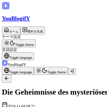
You
BlogifY
ホーム
要約を生成
テーマ設定
Toggle theme
言語設定
Toggle language
You
BlogifY
Toggle language
Toggle theme
Die Geheimnisse des mysteriös
2024-11-04 09:21