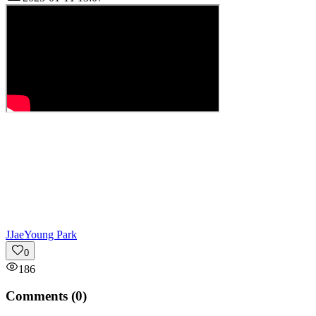
J
JaeYoung Park
0
186
Comments (
0
)