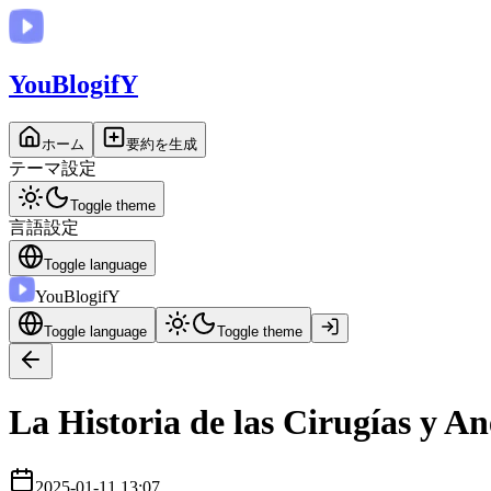
You
BlogifY
ホーム
要約を生成
テーマ設定
Toggle theme
言語設定
Toggle language
You
BlogifY
Toggle language
Toggle theme
La Historia de las Cirugías y A
2025-01-11 13:07