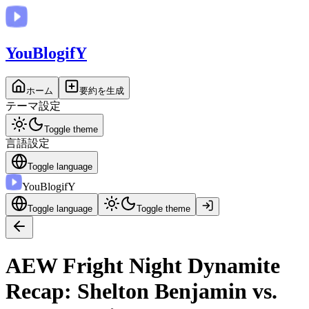
You
BlogifY
ホーム
要約を生成
テーマ設定
Toggle theme
言語設定
Toggle language
You
BlogifY
Toggle language
Toggle theme
AEW Fright Night Dynamite
Recap: Shelton Benjamin vs.