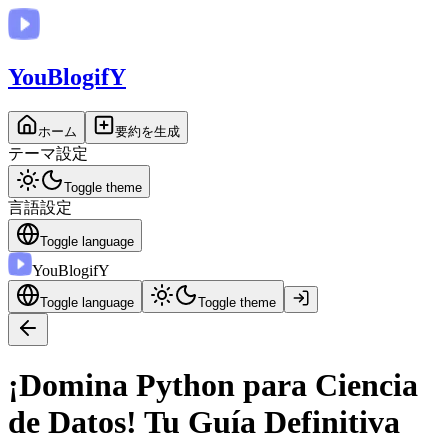
You
BlogifY
ホーム
要約を生成
テーマ設定
Toggle theme
言語設定
Toggle language
You
BlogifY
Toggle language
Toggle theme
¡Domina Python para Ciencia
de Datos! Tu Guía Definitiva