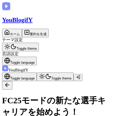
You
BlogifY
ホーム
要約を生成
テーマ設定
Toggle theme
言語設定
Toggle language
You
BlogifY
Toggle language
Toggle theme
FC25モードの新たな選手キ
ャリアを始めよう！