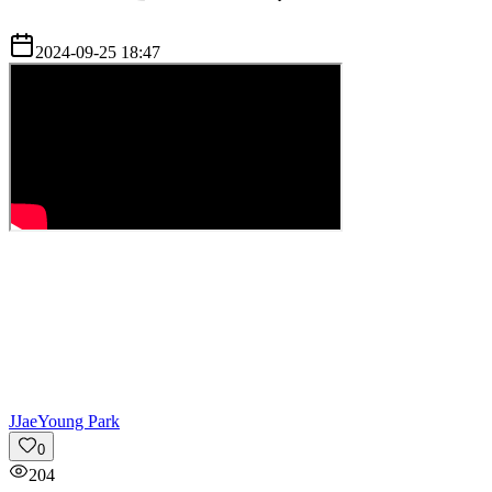
2024-09-25 18:47
J
JaeYoung Park
0
204