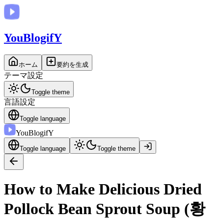
You
BlogifY
ホーム
要約を生成
テーマ設定
Toggle theme
言語設定
Toggle language
You
BlogifY
Toggle language
Toggle theme
How to Make Delicious Dried
Pollock Bean Sprout Soup (황