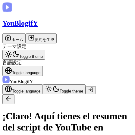
You
BlogifY
ホーム
要約を生成
テーマ設定
Toggle theme
言語設定
Toggle language
You
BlogifY
Toggle language
Toggle theme
¡Claro! Aquí tienes el resumen
del script de YouTube en