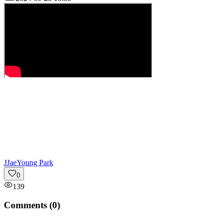
J
JaeYoung Park
0
139
Comments (
0
)