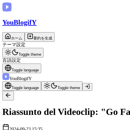
You
BlogifY
ホーム
要約を生成
テーマ設定
Toggle theme
言語設定
Toggle language
You
BlogifY
Toggle language
Toggle theme
Riassunto del Videoclip: "Go F
2024-09-23 15:35