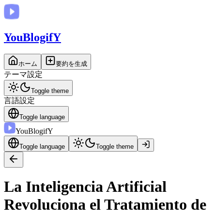
You
BlogifY
ホーム
要約を生成
テーマ設定
Toggle theme
言語設定
Toggle language
You
BlogifY
Toggle language
Toggle theme
La Inteligencia Artificial
Revoluciona el Tratamiento de