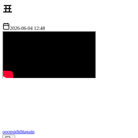
표
2026-06-04 12:48
o
oopsididitagain