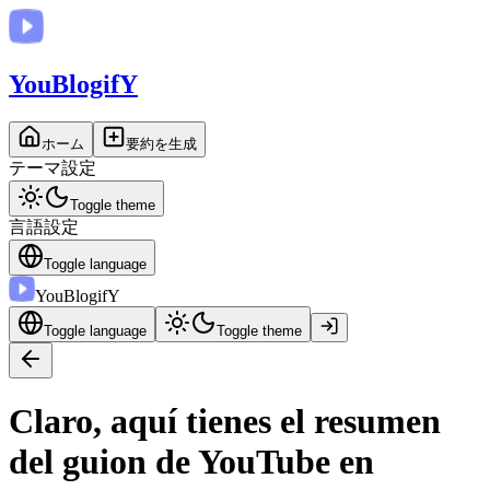
You
BlogifY
ホーム
要約を生成
テーマ設定
Toggle theme
言語設定
Toggle language
You
BlogifY
Toggle language
Toggle theme
Claro, aquí tienes el resumen
del guion de YouTube en