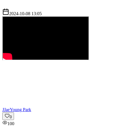
2024-10-08 13:05
J
JaeYoung Park
0
100