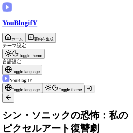
You
BlogifY
ホーム
要約を生成
テーマ設定
Toggle theme
言語設定
Toggle language
You
BlogifY
Toggle language
Toggle theme
シン・ソニックの恐怖：私の
ピクセルアート復讐劇