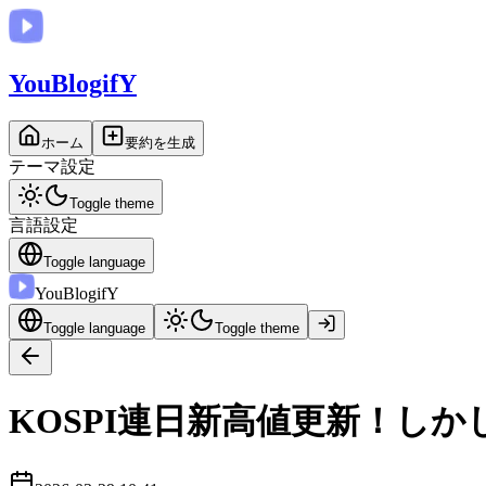
You
BlogifY
ホーム
要約を生成
テーマ設定
Toggle theme
言語設定
Toggle language
You
BlogifY
Toggle language
Toggle theme
KOSPI連日新高値更新！し