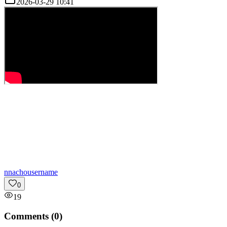
2026-03-29 10:41
n
nachousername
0
19
Comments (
0
)