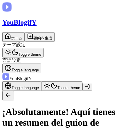
You
BlogifY
ホーム
要約を生成
テーマ設定
Toggle theme
言語設定
Toggle language
You
BlogifY
Toggle language
Toggle theme
¡Absolutamente! Aquí tienes
un resumen del guion de