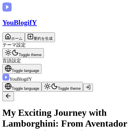
You
BlogifY
ホーム
要約を生成
テーマ設定
Toggle theme
言語設定
Toggle language
You
BlogifY
Toggle language
Toggle theme
My Exciting Journey with
Lamborghini: From Aventador