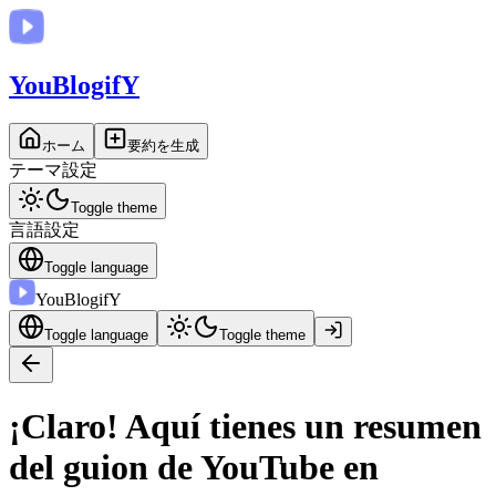
You
BlogifY
ホーム
要約を生成
テーマ設定
Toggle theme
言語設定
Toggle language
You
BlogifY
Toggle language
Toggle theme
¡Claro! Aquí tienes un resumen
del guion de YouTube en