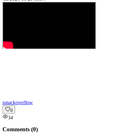
s
snackoverflow
0
34
Comments (
0
)