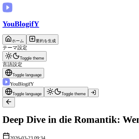
You
BlogifY
ホーム
要約を生成
テーマ設定
Toggle theme
言語設定
Toggle language
You
BlogifY
Toggle language
Toggle theme
Deep Dive in die Romantik: Wenn
2026-03-23 09:34