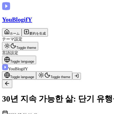
You
BlogifY
ホーム
要約を生成
テーマ設定
Toggle theme
言語設定
Toggle language
You
BlogifY
Toggle language
Toggle theme
30년 지속 가능한 삶: 단기 