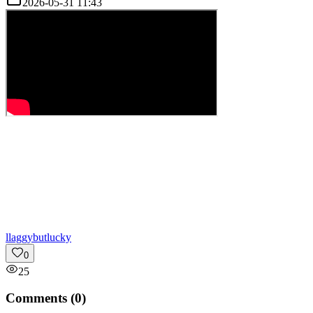
2026-05-31 11:43
l
laggybutlucky
0
25
Comments (
0
)