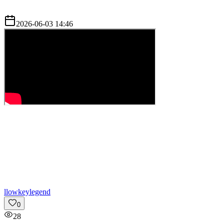
2026-06-03 14:46
l
lowkeylegend
0
28